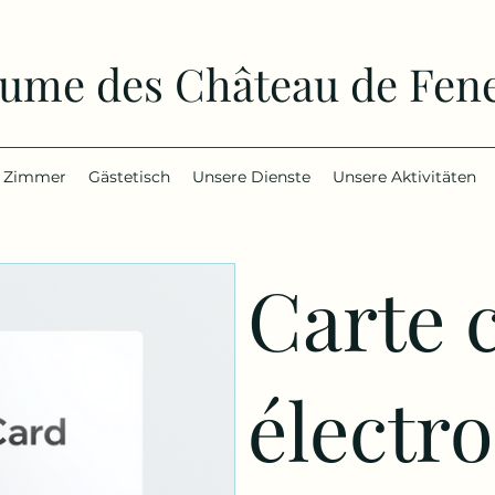
ume des Château de Fene
 Zimmer
Gästetisch
Unsere Dienste
Unsere Aktivitäten
Carte 
électr