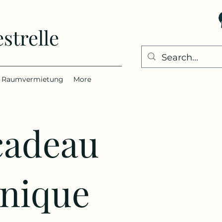
strelle
Raumvermietung
More
cadeau
onique